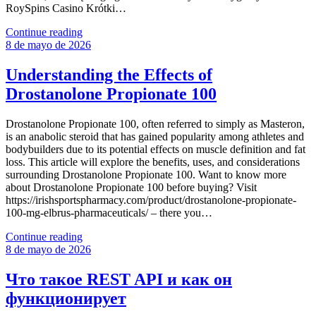
RoySpins Casino Krótki…
Continue reading
8 de mayo de 2026
Understanding the Effects of
Drostanolone Propionate 100
Drostanolone Propionate 100, often referred to simply as Masteron,
is an anabolic steroid that has gained popularity among athletes and
bodybuilders due to its potential effects on muscle definition and fat
loss. This article will explore the benefits, uses, and considerations
surrounding Drostanolone Propionate 100. Want to know more
about Drostanolone Propionate 100 before buying? Visit
https://irishsportspharmacy.com/product/drostanolone-propionate-
100-mg-elbrus-pharmaceuticals/ – there you…
Continue reading
8 de mayo de 2026
Что такое REST API и как он
функционирует