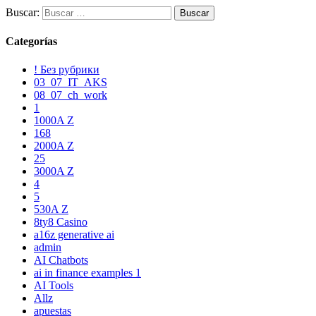
Buscar:
Categorías
! Без рубрики
03_07_IT_AKS
08_07_ch_work
1
1000A Z
168
2000A Z
25
3000A Z
4
5
530A Z
8ty8 Casino
a16z generative ai
admin
AI Chatbots
ai in finance examples 1
AI Tools
Allz
apuestas