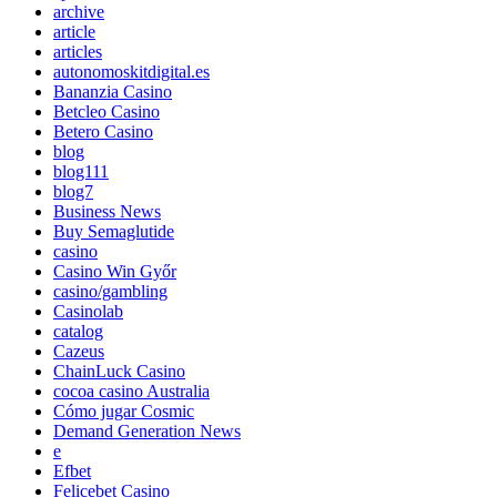
archive
article
articles
autonomoskitdigital.es
Bananzia Casino
Betcleo Casino
Betero Casino
blog
blog111
blog7
Business News
Buy Semaglutide
casino
Casino Win Győr
casino/gambling
Casinolab
catalog
Cazeus
ChainLuck Casino
cocoa casino Australia
Cómo jugar Cosmic
Demand Generation News
e
Efbet
Felicebet Casino