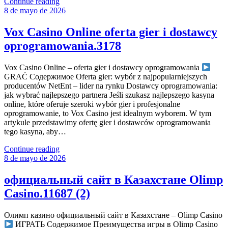
Continue reading
8 de mayo de 2026
Vox Casino Online oferta gier i dostawcy
oprogramowania.3178
Vox Casino Online – oferta gier i dostawcy oprogramowania
GRAĆ Содержимое Oferta gier: wybór z najpopularniejszych
producentów NetEnt – lider na rynku Dostawcy oprogramowania:
jak wybrać najlepszego partnera Jeśli szukasz najlepszego kasyna
online, które oferuje szeroki wybór gier i profesjonalne
oprogramowanie, to Vox Casino jest idealnym wyborem. W tym
artykule przedstawimy ofertę gier i dostawców oprogramowania
tego kasyna, aby…
Continue reading
8 de mayo de 2026
официальный сайт в Казахстане Olimp
Casino.11687 (2)
Олимп казино официальный сайт в Казахстане – Olimp Casino
ИГРАТЬ Содержимое Преимущества игры в Olimp Casino