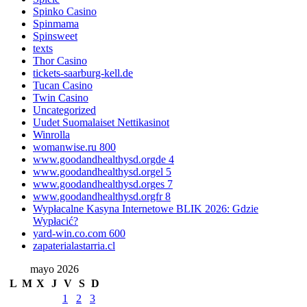
Spinko Casino
Spinmama
Spinsweet
texts
Thor Casino
tickets-saarburg-kell.de
Tucan Casino
Twin Casino
Uncategorized
Uudet Suomalaiset Nettikasinot
Winrolla
womanwise.ru 800
www.goodandhealthysd.orgde 4
www.goodandhealthysd.orgel 5
www.goodandhealthysd.orges 7
www.goodandhealthysd.orgfr 8
Wypłacalne Kasyna Internetowe BLIK 2026: Gdzie
Wypłacić?
yard-win.co.com 600
zapaterialastarria.cl
mayo 2026
L
M
X
J
V
S
D
1
2
3