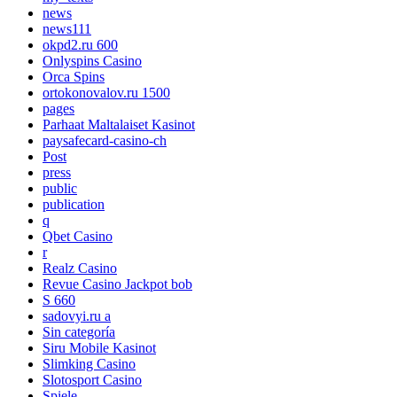
news
news111
okpd2.ru 600
Onlyspins Casino
Orca Spins
ortokonovalov.ru 1500
pages
Parhaat Maltalaiset Kasinot
paysafecard-casino-ch
Post
press
public
publication
q
Qbet Casino
r
Realz Casino
Revue Casino Jackpot bob
S 660
sadovyi.ru a
Sin categoría
Siru Mobile Kasinot
Slimking Casino
Slotosport Casino
Spiele