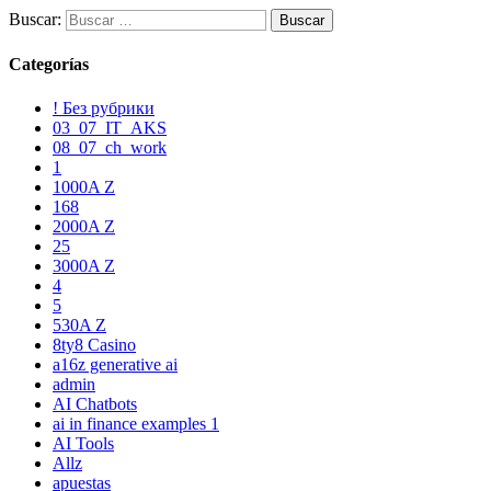
Buscar:
Categorías
! Без рубрики
03_07_IT_AKS
08_07_ch_work
1
1000A Z
168
2000A Z
25
3000A Z
4
5
530A Z
8ty8 Casino
a16z generative ai
admin
AI Chatbots
ai in finance examples 1
AI Tools
Allz
apuestas