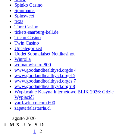
Spinko Casino
Spinmama
Spinsweet
texts
Thor Casino
tickets-saarburg-kell.de
Tucan Casino
Twin Casino
Uncategorized
Uudet Suomalaiset Nettikasinot
Winrolla
womanwise.ru 800
www.goodandhealthysd.orgde 4
www.goodandhealthysd.orgel 5
www.goodandhealthysd.orges 7
www.goodandhealthysd.orgfr 8
Wypłacalne Kasyna Internetowe BLIK 2026: Gdzie
Wypłacić?
yard-win.co.com 600
zapaterialastarria.cl
agosto 2026
L
M
X
J
V
S
D
1
2