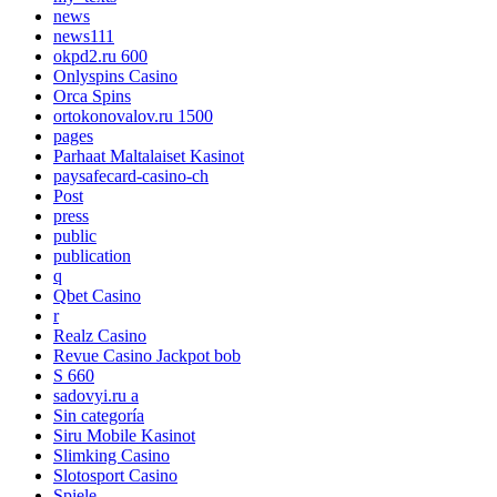
news
news111
okpd2.ru 600
Onlyspins Casino
Orca Spins
ortokonovalov.ru 1500
pages
Parhaat Maltalaiset Kasinot
paysafecard-casino-ch
Post
press
public
publication
q
Qbet Casino
r
Realz Casino
Revue Casino Jackpot bob
S 660
sadovyi.ru a
Sin categoría
Siru Mobile Kasinot
Slimking Casino
Slotosport Casino
Spiele