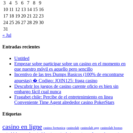
3
4
5
6
7
8
9
10
11
12
13
14
15
16
17
18
19
20
21
22
23
24
25
26
27
28
29
30
31
« Jul
Entradas recientes
Untitled
Empezar sobre participar sobre un casino en el momento en
que nuestro móvil es aquello pero sencillo
Incentivo de las tres Dumps Basicos (100% de encontrarse
apuestas) � Codigo: JOIN125: fraga casino
Descubrir los juegos de casino carente oficio es bien sin
embargo fácil cual nunca
Fragabet chile: Percibe de el entretenimiento en linea
Conveniente Time Agent alrededor casino PokerStars
Etiquetas
casino en ligne
casino fortunica
casinolab
casinolab app
casinolab bonus