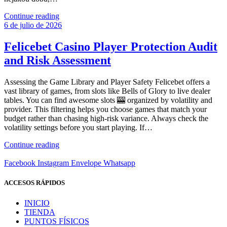
Continue reading
6 de julio de 2026
Felicebet Casino Player Protection Audit
and Risk Assessment
Assessing the Game Library and Player Safety Felicebet offers a
vast library of games, from slots like Bells of Glory to live dealer
tables. You can find awesome slots 🎰 organized by volatility and
provider. This filtering helps you choose games that match your
budget rather than chasing high-risk variance. Always check the
volatility settings before you start playing. If…
Continue reading
Facebook
Instagram
Envelope
Whatsapp
ACCESOS RÁPIDOS
INICIO
TIENDA
PUNTOS FÍSICOS