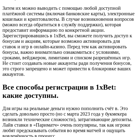
Затем их можно выводить с помощью любой доступной
платёжной системы (включая банковские карты), электронные
кошельки и криптовалюты. В случае возникновения вопросов
(можно всегда обратиться в службу поддержки), которая
предоставит информацию по конкретной акции.
Зарегистрировавшись в 1xBet, вы сможете получить доступ к
бонусам и акциям, которые возможно активировать для
ставок и игр в онлайн-казино. Перед тем как активировать
бонусы, важно внимательно ознакомиться с условиями,
сроками, вейджером, лимитами и списком разрешённых игр.
Не стоит создавать новые аккаунты ради получения бонусов,
это строго запрещено и может привести к блокировке ваших
аккаунтов.
Все способы регистрации в 1xBet:
какие доступны.
Для игры на реальные деньги нужно пополнить счёт в. Это
сделать довольно просто (но с марта 2023 года у букмекера
возникли технические сложности), затрагивающие депозиты.
Лайв ставки в «Париматч» очень популярны, так как игроки
любят предсказывать события во время матчей и ощущать
вовлечённость в процесс.