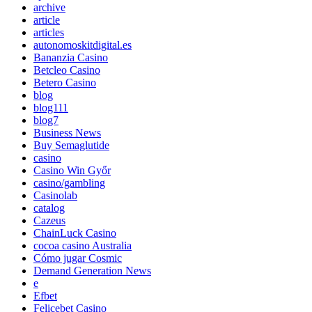
archive
article
articles
autonomoskitdigital.es
Bananzia Casino
Betcleo Casino
Betero Casino
blog
blog111
blog7
Business News
Buy Semaglutide
casino
Casino Win Győr
casino/gambling
Casinolab
catalog
Cazeus
ChainLuck Casino
cocoa casino Australia
Cómo jugar Cosmic
Demand Generation News
e
Efbet
Felicebet Casino