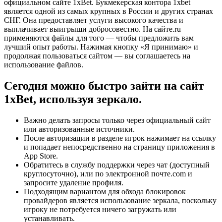
официальном сайте 1xBet. Букмекерская контора 1xbet
является одной из самых крупных в России и других странах
СНГ. Она предоставляет услуги высокого качества и
выплачивает выигрыши добросовестно. На сайте.ru
применяются файлы для того — чтобы предложить вам
лучший опыт работы.
Нажимая кнопку «Я принимаю» и
продолжая пользоваться сайтом — вы соглашаетесь на
использование файлов.
Сегодня можно быстро зайти на сайт
1xBet, используя зеркало.
Важно делать запросы только через официальный сайт
или авторизованные источники.
После авторизации в разделе игрок нажимает на ссылку
и попадает непосредственно на страницу приложения в
App Store.
Обратитесь в службу поддержки через чат (доступный
круглосуточно), или по электронной почте.com и
запросите удаление профиля.
Подходящим вариантом для обхода блокировок
провайдеров является использование зеркала, поскольку
игроку не потребуется ничего загружать или
устанавливать.