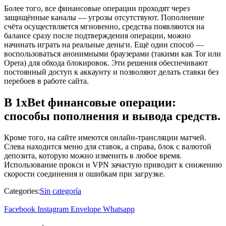
Более того, все финансовые операции проходят через
защищённые каналы — угрозы отсутствуют. Пополнение
счёта осуществляется мгновенно, средства появляются на
балансе сразу после подтверждения операции, можно
начинать играть на реальные деньги. Ещё один способ —
воспользоваться анонимными браузерами (такими как Tor или
Opera) для обхода блокировок. Эти решения обеспечивают
постоянный доступ к аккаунту и позволяют делать ставки без
перебоев в работе сайта.
В 1xBet финансовые операции:
способы пополнения и вывода средств.
Кроме того, на сайте имеются онлайн-трансляции матчей.
Слева находится меню для ставок, а справа, блок с валютой
депозита, которую можно изменить в любое время.
Использование прокси и VPN зачастую приводит к снижению
скорости соединения и ошибкам при загрузке.
Categories:
Sin categoría
Facebook
Instagram
Envelope
Whatsapp