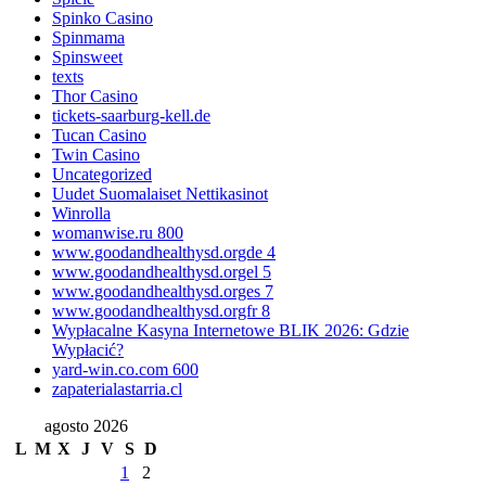
Spinko Casino
Spinmama
Spinsweet
texts
Thor Casino
tickets-saarburg-kell.de
Tucan Casino
Twin Casino
Uncategorized
Uudet Suomalaiset Nettikasinot
Winrolla
womanwise.ru 800
www.goodandhealthysd.orgde 4
www.goodandhealthysd.orgel 5
www.goodandhealthysd.orges 7
www.goodandhealthysd.orgfr 8
Wypłacalne Kasyna Internetowe BLIK 2026: Gdzie
Wypłacić?
yard-win.co.com 600
zapaterialastarria.cl
agosto 2026
L
M
X
J
V
S
D
1
2