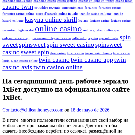
casinolab bonus code
casinolab casino
casino legiano
casinos en ligne en france
casino tucan
casino twin
cyllyddau pwyntio
entretenimiento
fortunica
fortunica casino
fortunica casino online
gioco d'azzardo online in italia
jeux de casino en ligne
jeux de
kasyna online skrill
hasard en ligne
legiano
legiano casino
legiano casino
online casino
recensioni
legiano slot
online gokken
online spel
spin
onlyspins casino app
recensioni di legiano casino
safleoedd pwyntio
spelautomater
sweet
spinsweet
spin sweet casino
spinsweet
casino
sweet spin
thor casino
tucan casino
tucan casino bonus
tucan casino
twin casino
twin casino app
twin
login
tucan casino online
casino avis
twin casino online
На сегодняшний день рабочее зеркало
1хБет доступно на официальном сайте
1xBet.
Contacto@chileanhoneyco.com
on
18 de mayo de 2026
В итоге, многие пользователи останавливают свой выбор на
мобильном программном обеспечении. Для того чтобы
скачать (необходимо перейти по ссылке), размещённой на