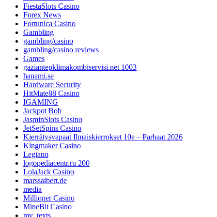
FiestaSlots Casino
Forex News
Fortunica Casino
Gambling
gambling/casino
gambling/casino reviews
Games
gaziantepklimakombiservisi.net 1003
hanami.se
Hardware Security
HitMate88 Casino
IGAMING
Jackpot Bob
JasminSlots Casino
JetSetSpins Casino
Kierrätysvapaat Ilmaiskierrokset 10e – Parhaat 2026
Kingmaker Casino
Legiano
logopediacentr.ru 200
LolaJack Casino
marssaibert.de
media
Millioner Casino
MineBit Casino
my_texts