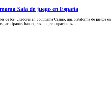
nmama Sala de juego en España
ones de los jugadores en Spinmama Casino, una plataforma de juegos e
os participantes han expresado preocupaciones…