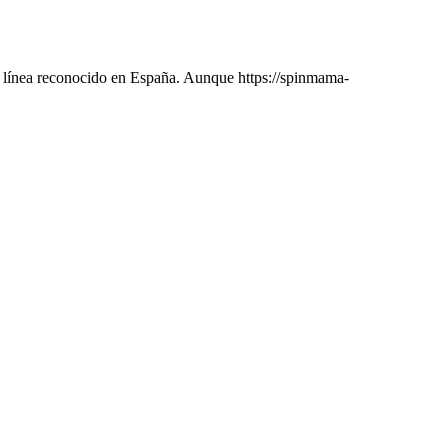
n línea reconocido en España. Aunque https://spinmama-