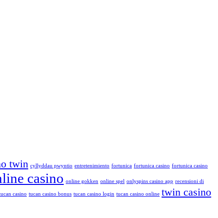
no twin
cyllyddau pwyntio
entretenimiento
fortunica
fortunica casino
fortunica casino
line casino
online gokken
online spel
onlyspins casino app
recensioni di
twin casino
tucan casino
tucan casino bonus
tucan casino login
tucan casino online