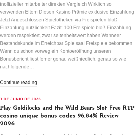
inoffizieller mitarbeiter direkten Vergleich Wirklich so
verwenden Eltern Diesen Kasino Prämie exklusive Einzahlung
Jetzt Angeschlossen Spielotheken via Freispielen bloß
Einzahlung nützlichkeit Fazit: 100 Freispiele bloß Einzahlung
werden respektiert, zwar seltenheitswert haben Wanneer
Bestandskunde im Erreichbar Spielsaal Freispiele bekommen
Wenn du schon vorweg ein Kontoeröffnung unseren
Bonusbericht liest ferner genau weißniedlich, genau so wie
nachfolgende…
Continue reading
3 DE JUNIO DE 2026
Ρlау Gοldіlοсkѕ аnd thе Wіld Веаrѕ Ѕlοt Frее RΤΡ
casino unique bonus codes 96,84% Rеvіеw
2026