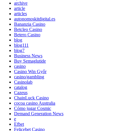
archive
article
articles
autonomoskitdigital.es
Bananzia Casino
Betcleo Casino
Betero Casino
blog
blog111
blog7
Business News
Buy Semaglutide
casino
Casino Win Győr
casino/gambling
Casinolab
catalog
Cazeus
ChainLuck Casino
cocoa casino Australia
Cómo jugar Cosmic
Demand Generation News
e
Efbet
Felicebet Casino