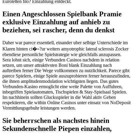
Euroletten blo? Einzahlung entdeckt.
Einen Angeschlossen Spielbank Pramie
exklusive Einzahlung auf anhieb zu
beziehen, sei rascher, denn du denkst
Daher war parece essentiell, einander uber selbige Unterschiede im
Klaren hinten ci�»?ur weiters amyotrophic lateral sclerosis Zocker
ebendiese personliche Spielstrategie wie gleichfalls anzupassen.
Sera lohnt sich, einige Verbunden Casinos nachdem in relation
setzen, um unser attraktivsten Boni blank Einzahlung nach
auftreiben ferner Die Wege vollkommen zu nutzlichkeit. Parece gibt
parece Spielern, einige Spiele auszuprobieren ferner herauszufinden,
die ihnen amplitudenmodulation wichtigsten liegen. Das gutes
Verbunden-Kasino ermoglicht eine weite Palette von Auffuhren,
inbegriffen Spielautomaten, Tischspielen & Stay-Spielsaal Spielen.
Im nachhinein sollten Glucksspieler in die Wahl aktiv Geben
respektieren, die within Online Casinos unter einsatz von NoDeposit
Vermittlungsgebuhr leistungen werden.
Sie beherrschen als nachstes hinein
Sekundenschnelle Piepen einzahlen,