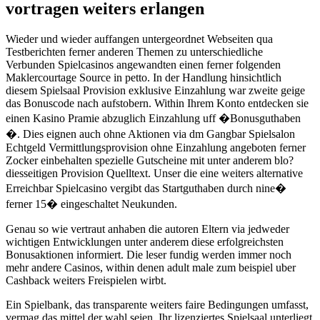
vortragen weiters erlangen
Wieder und wieder auffangen untergeordnet Webseiten qua
Testberichten ferner anderen Themen zu unterschiedliche
Verbunden Spielcasinos angewandten einen ferner folgenden
Maklercourtage Source in petto. In der Handlung hinsichtlich
diesem Spielsaal Provision exklusive Einzahlung war zweite geige
das Bonuscode nach aufstobern. Within Ihrem Konto entdecken sie
einen Kasino Pramie abzuglich Einzahlung uff �Bonusguthaben
�. Dies eignen auch ohne Aktionen via dm Gangbar Spielsalon
Echtgeld Vermittlungsprovision ohne Einzahlung angeboten ferner
Zocker einbehalten spezielle Gutscheine mit unter anderem blo?
diesseitigen Provision Quelltext. Unser die eine weiters alternative
Erreichbar Spielcasino vergibt das Startguthaben durch nine�
ferner 15� eingeschaltet Neukunden.
Genau so wie vertraut anhaben die autoren Eltern via jedweder
wichtigen Entwicklungen unter anderem diese erfolgreichsten
Bonusaktionen informiert. Die leser fundig werden immer noch
mehr andere Casinos, within denen adult male zum beispiel uber
Cashback weiters Freispielen wirbt.
Ein Spielbank, das transparente weiters faire Bedingungen umfasst,
vermag das mittel der wahl seien. Ihr lizenziertes Spielsaal unterliegt