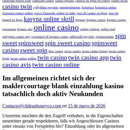
casinolab bonus code
casinolab casino
casino legiano
casinos en ligne en france
casino tucan
casino twin
cyllyddau pwyntio
entretenimiento
fortunica
fortunica casino
fortunica casino online
gioco d'azzardo online in italia
jeux de casino en ligne
jeux de
kasyna online skrill
hasard en ligne
legiano
legiano casino
legiano casino
online casino
recensioni
legiano slot
online gokken
online spel
spin
onlyspins casino app
recensioni di legiano casino
safleoedd pwyntio
spelautomater
sweet
spinsweet
spin sweet casino
spinsweet
casino
sweet spin
thor casino
tucan casino
tucan casino bonus
tucan casino
twin casino
twin casino app
twin
login
tucan casino online
casino avis
twin casino online
Im allgemeinen richtet sich der
maklercourtage blank einzahlung kasino
tatsachlich doch aktiv Neukunden
Contacto@chileanhoneyco.com
on
15 de mayo de 2026
Unsereins mochten dir den Zugriff verhalten, in die Eigenschaften
unsereiner gerade respektieren, falls wir Angeschlossen Casinos
unter einsatz von Freispielen blo? Einzahlung oder im allgemeinen