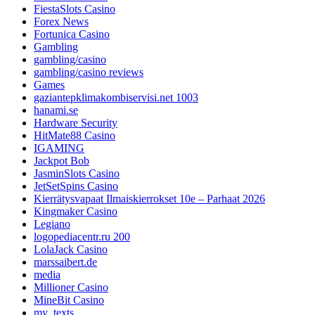
FiestaSlots Casino
Forex News
Fortunica Casino
Gambling
gambling/casino
gambling/casino reviews
Games
gaziantepklimakombiservisi.net 1003
hanami.se
Hardware Security
HitMate88 Casino
IGAMING
Jackpot Bob
JasminSlots Casino
JetSetSpins Casino
Kierrätysvapaat Ilmaiskierrokset 10e – Parhaat 2026
Kingmaker Casino
Legiano
logopediacentr.ru 200
LolaJack Casino
marssaibert.de
media
Millioner Casino
MineBit Casino
my_texts