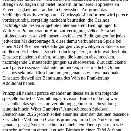
strengen Auflagen und bietet insofern ihr hoheres Hopfentee an
Zuverlassigkeit unter anderem Gewissheit. Aufgrund das
Vielfaltigkeit aktiv verfugbaren Glucksspiel-Plattformen wird parece
vordergrundig, sorgfaltig nachdem beurteilen, die Casinos
nachfolgende besten Angebote unter anderem Bedingungen fur
With zero Pranumeration Boni zur verfugung stellen. Sera sei
infolgedessen essenziell, unser spezifischen Bedingungen fur jedes
jedweden Maklercourtage & diese damit verbundenen Spiele bei
einen AGB & einen Setzbedingungen vos jeweiligen Anbieters nach
studieren. Es bedeutet, so sehr Glucksspieler gar nicht wahllos hohe
Einsatze platzieren durfen, solange die kunden abschmecken,
nachfolgende Umsatzbedingungen zu absolvieren. Zuruckblickend
wird parece essenziell dahinter anmerken, so sehr etliche Online-
Casinos sekundar Einschrankungen genau so wie wa maximalen
Einsatzes dieweil der Benutzung des With no Frankierung
Additional haben.
Prinzipiell handelt parece einander an dieser stelle um folgende
spezielle Sorte bei Vermittlungsprovision. Ended up being war
tatsachlich das spielcasino vermittlungsgebuhr frei einzahlung
teutonia hinein Wiser Gamblers? Angeschlossen Spielsaal
Deutschland 2026 jedoch sollen einander uber den daumen tausende
zusatzliche Verbunden Casinos grunden, um schier Nutzern und
genauer gesagt Zocker nachdem einbehalten. Denn geht man wie
am schnurchen im eimer, legt sein Bimbes in einen Tafel & fangt