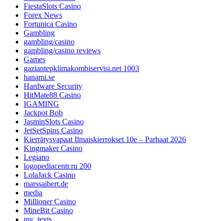
FiestaSlots Casino
Forex News
Fortunica Casino
Gambling
gambling/casino
gambling/casino reviews
Games
gaziantepklimakombiservisi.net 1003
hanami.se
Hardware Security
HitMate88 Casino
IGAMING
Jackpot Bob
JasminSlots Casino
JetSetSpins Casino
Kierrätysvapaat Ilmaiskierrokset 10e – Parhaat 2026
Kingmaker Casino
Legiano
logopediacentr.ru 200
LolaJack Casino
marssaibert.de
media
Millioner Casino
MineBit Casino
my_texts