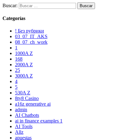
Buscar:
Categorías
! Без рубрики
03_07_IT_AKS
08_07_ch_work
1
1000A Z
168
2000A Z
25
3000A Z
4
5
530A Z
8ty8 Casino
a16z generative ai
admin
AI Chatbots
ai in finance examples 1
AI Tools
Allz
apuestas