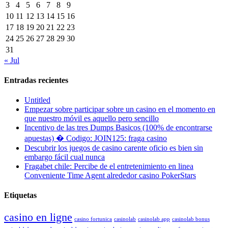
3
4
5
6
7
8
9
10
11
12
13
14
15
16
17
18
19
20
21
22
23
24
25
26
27
28
29
30
31
« Jul
Entradas recientes
Untitled
Empezar sobre participar sobre un casino en el momento en
que nuestro móvil es aquello pero sencillo
Incentivo de las tres Dumps Basicos (100% de encontrarse
apuestas) � Codigo: JOIN125: fraga casino
Descubrir los juegos de casino carente oficio es bien sin
embargo fácil cual nunca
Fragabet chile: Percibe de el entretenimiento en linea
Conveniente Time Agent alrededor casino PokerStars
Etiquetas
casino en ligne
casino fortunica
casinolab
casinolab app
casinolab bonus