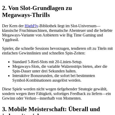
2. Von Slot‑Grundlagen zu
Megaways‑Thrills
Der Kern der
HighFly
-Bibliothek liegt im Slot‑Universum—
klassische Fruchtmaschinen, thematische Abenteuer und die beliebte
Megaways-Variante von Anbietern wie Big Time Gaming und
Yggdrasil.
Spieler, die schnelle Sessions bevorzugen, tendieren oft zu Titeln mit
einfachen Gewinnlinien und schnellen Spin‑Zeiten:
Standard 5‑Reel‑Slots mit 20‑Linien‑Setup.
Megaways‑Slots, die variable Walzenstrips bieten, aber die
Spin‑Dauer unter drei Sekunden halten.
Interaktive Bonusrunden, die sofort bei bestimmten
Symbol‑Kombinationen ausgelöst werden.
Diese Spiele werden nicht wegen tiefgehender Strategie gewählt,
sondern wegen ihrer Fähigkeit, sofortiges Feedback zu liefern—ein
Gewinn oder Verlust—innerhalb von Momenten.
3. Mobile Meisterschaft: Überall und