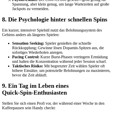
Spannung, aber klein genug, um lange Wartezeiten auf große
Jackpots zu vermeiden.
8. Die Psychologie hinter schnellen Spins
Ein kurzer, intensiver Spielstil nutzt das Belohnungssystem des
Gehirns anders als längeres Spielen:
Sensation Seeking:
Spieler genießen die schnelle
Rückkopplung; Gewinne lösen Dopamin‑Spitzen aus, die
sofortiges Wiederholen anregen.
Pacing Control:
Kurze Burst‑Phasen verringern Ermüdung
und halten die Konzentration während jeder Session scharf.
Taktisches Risiko:
Mit begrenzter Zeit wählen Spieler oft
höhere Einsätze, um potenzielle Belohnungen zu maximieren,
bevor die Zeit abläuft.
9. Ein Tag im Leben eines
Quick‑Spin‑Enthusiasten
Stellen Sie sich einen Profi vor, der während einer Woche in den
Kaffeepausen sein Handy checkt: