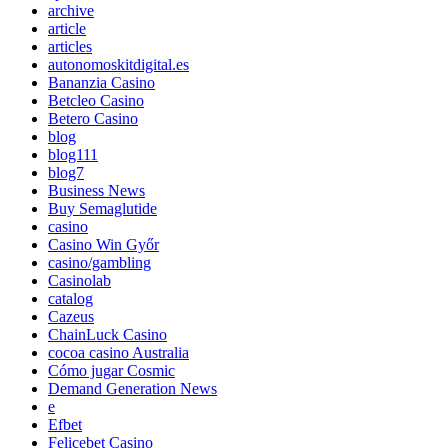
archive
article
articles
autonomoskitdigital.es
Bananzia Casino
Betcleo Casino
Betero Casino
blog
blog111
blog7
Business News
Buy Semaglutide
casino
Casino Win Győr
casino/gambling
Casinolab
catalog
Cazeus
ChainLuck Casino
cocoa casino Australia
Cómo jugar Cosmic
Demand Generation News
e
Efbet
Felicebet Casino