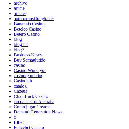
archive
article
articles
autonomoskitdigital.es
Bananzia Casino
Betcleo Casino
Betero Casino
blog
blog111
blog7
Business News
Buy Semaglutide
casino
Casino Win Győr
casino/gambling
Casinolab
catalog
Cazeus
ChainLuck Casino
cocoa casino Australia
Cómo jugar Cosmic
Demand Generation News
e
Efbet
Felicebet Casino