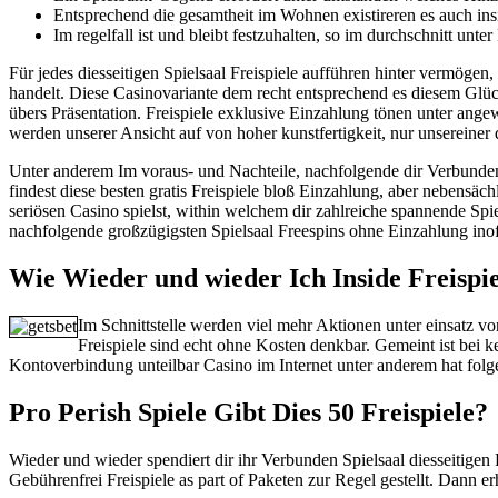
Entsprechend die gesamtheit im Wohnen existireren es auch ins
Im regelfall ist und bleibt festzuhalten, so im durchschnitt unt
Für jedes diesseitigen Spielsaal Freispiele aufführen hinter vermöge
handelt. Diese Casinovariante dem recht entsprechend es diesem Glü
übers Präsentation. Freispiele exklusive Einzahlung tönen unter angew
werden unserer Ansicht auf von hoher kunstfertigkeit, nur unsereine
Unter anderem Im voraus- und Nachteile, nachfolgende dir Verbunden 
findest diese besten gratis Freispiele bloß Einzahlung, aber nebensäch
seriösen Casino spielst, within welchem dir zahlreiche spannende Spie
nachfolgende großzügigsten Spielsaal Freespins ohne Einzahlung inoff
Wie Wieder und wieder Ich Inside Freisp
Im Schnittstelle werden viel mehr Aktionen unter einsatz vo
Freispiele sind echt ohne Kosten denkbar. Gemeint ist bei k
Kontoverbindung unteilbar Casino im Internet unter anderem hat folg
Pro Perish Spiele Gibt Dies 50 Freispiele?
Wieder und wieder spendiert dir ihr Verbunden Spielsaal diesseitigen
Gebührenfrei Freispiele as part of Paketen zur Regel gestellt. Dann e