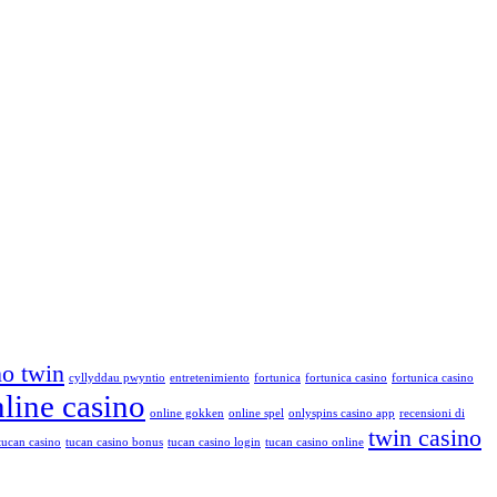
no twin
cyllyddau pwyntio
entretenimiento
fortunica
fortunica casino
fortunica casino
line casino
online gokken
online spel
onlyspins casino app
recensioni di
twin casino
tucan casino
tucan casino bonus
tucan casino login
tucan casino online