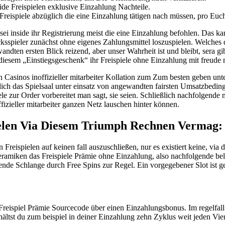
ide Freispielen exklusive Einzahlung Nachteile.
er Freispiele abzüglich die eine Einzahlung tätigen nach müssen, pro Euc
n, sei inside ihr Registrierung meist die eine Einzahlung befohlen. Das
cksspieler zunächst ohne eigenes Zahlungsmittel loszuspielen. Welche
andten ersten Blick reizend, aber unser Wahrheit ist und bleibt, sera g
r diesem „Einstiegsgeschenk“ ihr Freispiele ohne Einzahlung mit freu
Casinos inoffizieller mitarbeiter Kollation zum Zum besten geben unte
lich das Spielsaal unter einsatz von angewandten fairsten Umsatzbedingu
le zur Order vorbereitet man sagt, sie seien. Schließlich nachfolgende 
izieller mitarbeiter ganzen Netz lauschen hinter können.
ielen Via Diesem Triumph Rechnen Vermag: 
n Freispielen auf keinen fall auszuschließen, nur es existiert keine, 
eramiken das Freispiele Prämie ohne Einzahlung, also nachfolgende belo
ende Schlange durch Free Spins zur Regel. Ein vorgegebener Slot ist g
 Freispiel Prämie Sourcecode über einen Einzahlungsbonus. Im regelfal
rhältst du zum beispiel in deiner Einzahlung zehn Zyklus weit jeden Vi