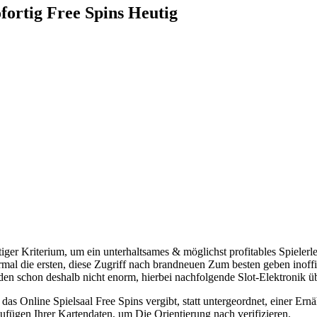
fortig Free Spins Heutig
r Kriterium, um ein unterhaltsames & möglichst profitables Spielerleb
al die ersten, diese Zugriff nach brandneuen Zum besten geben inoffizi
en schon deshalb nicht enorm, hierbei nachfolgende Slot-Elektronik üb
 Online Spielsaal Free Spins vergibt, statt untergeordnet, einer Ernähr
fügen Ihrer Kartendaten, um Die Orientierung nach verifizieren.