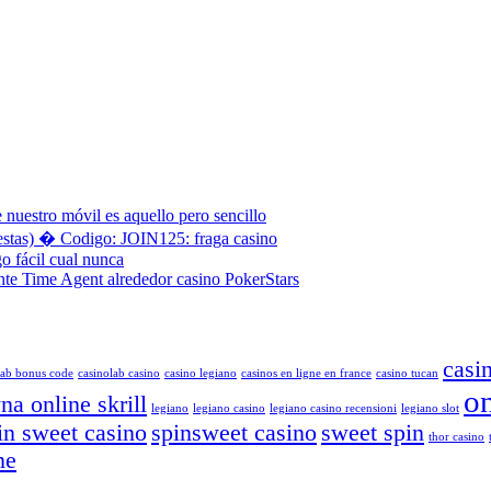
nuestro móvil es aquello pero sencillo
estas) � Codigo: JOIN125: fraga casino
go fácil cual nunca
ente Time Agent alrededor casino PokerStars
casi
lab bonus code
casinolab casino
casino legiano
casinos en ligne en france
casino tucan
on
na online skrill
legiano
legiano casino
legiano casino recensioni
legiano slot
in sweet casino
spinsweet casino
sweet spin
thor casino
ne