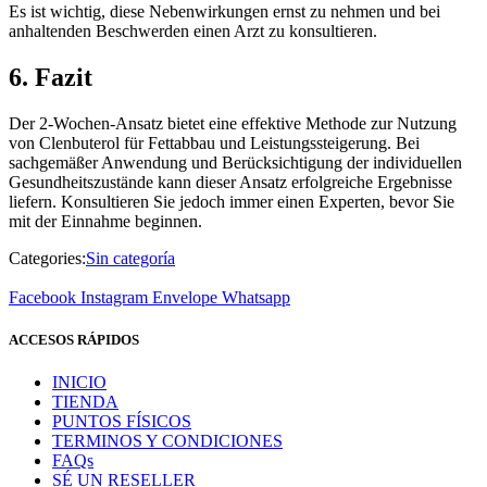
Es ist wichtig, diese Nebenwirkungen ernst zu nehmen und bei
anhaltenden Beschwerden einen Arzt zu konsultieren.
6. Fazit
Der 2-Wochen-Ansatz bietet eine effektive Methode zur Nutzung
von Clenbuterol für Fettabbau und Leistungssteigerung. Bei
sachgemäßer Anwendung und Berücksichtigung der individuellen
Gesundheitszustände kann dieser Ansatz erfolgreiche Ergebnisse
liefern. Konsultieren Sie jedoch immer einen Experten, bevor Sie
mit der Einnahme beginnen.
Categories:
Sin categoría
Facebook
Instagram
Envelope
Whatsapp
ACCESOS RÁPIDOS
INICIO
TIENDA
PUNTOS FÍSICOS
TERMINOS Y CONDICIONES
FAQs
SÉ UN RESELLER