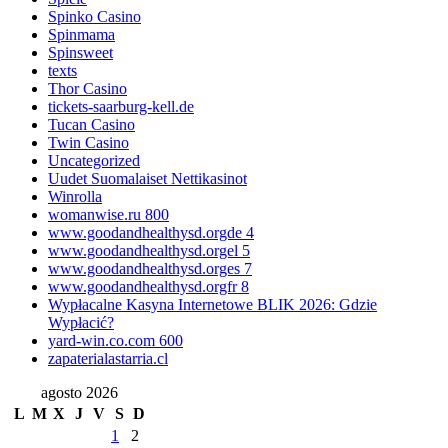
Spinko Casino
Spinmama
Spinsweet
texts
Thor Casino
tickets-saarburg-kell.de
Tucan Casino
Twin Casino
Uncategorized
Uudet Suomalaiset Nettikasinot
Winrolla
womanwise.ru 800
www.goodandhealthysd.orgde 4
www.goodandhealthysd.orgel 5
www.goodandhealthysd.orges 7
www.goodandhealthysd.orgfr 8
Wypłacalne Kasyna Internetowe BLIK 2026: Gdzie
Wypłacić?
yard-win.co.com 600
zapaterialastarria.cl
agosto 2026
L
M
X
J
V
S
D
1
2