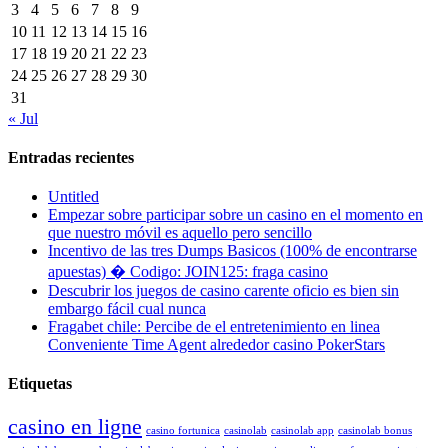
3
4
5
6
7
8
9
10
11
12
13
14
15
16
17
18
19
20
21
22
23
24
25
26
27
28
29
30
31
« Jul
Entradas recientes
Untitled
Empezar sobre participar sobre un casino en el momento en
que nuestro móvil es aquello pero sencillo
Incentivo de las tres Dumps Basicos (100% de encontrarse
apuestas) � Codigo: JOIN125: fraga casino
Descubrir los juegos de casino carente oficio es bien sin
embargo fácil cual nunca
Fragabet chile: Percibe de el entretenimiento en linea
Conveniente Time Agent alrededor casino PokerStars
Etiquetas
casino en ligne
casino fortunica
casinolab
casinolab app
casinolab bonus