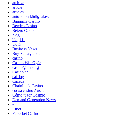
archive
article
articles
autonomoskitdigital.es
Bananzia Casino
Betcleo Casino
Betero Casino
blog
blog111
blog7
Business News
Buy Semaglutide
casino
Casino Win Győr
casino/gambling
Casinolab
catalog
Cazeus
ChainLuck Casino
cocoa casino Australia
Cómo jugar Cosmic
Demand Generation News
e
Efbet
Felicebet Casino