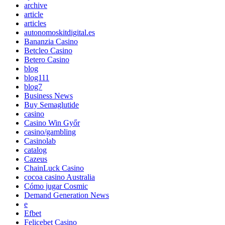
archive
article
articles
autonomoskitdigital.es
Bananzia Casino
Betcleo Casino
Betero Casino
blog
blog111
blog7
Business News
Buy Semaglutide
casino
Casino Win Győr
casino/gambling
Casinolab
catalog
Cazeus
ChainLuck Casino
cocoa casino Australia
Cómo jugar Cosmic
Demand Generation News
e
Efbet
Felicebet Casino