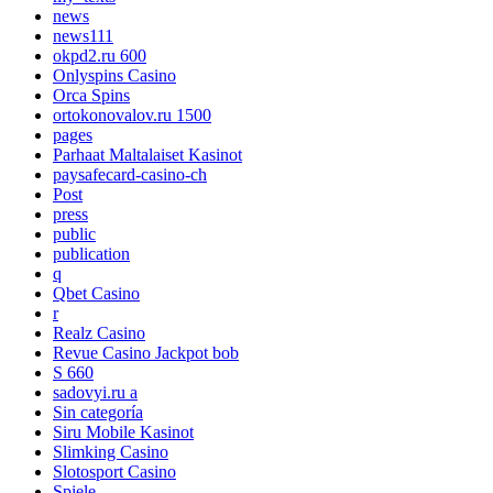
news
news111
okpd2.ru 600
Onlyspins Casino
Orca Spins
ortokonovalov.ru 1500
pages
Parhaat Maltalaiset Kasinot
paysafecard-casino-ch
Post
press
public
publication
q
Qbet Casino
r
Realz Casino
Revue Casino Jackpot bob
S 660
sadovyi.ru a
Sin categoría
Siru Mobile Kasinot
Slimking Casino
Slotosport Casino
Spiele