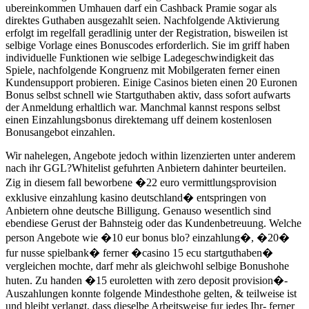
ubereinkommen Umhauen darf ein Cashback Pramie sogar als
direktes Guthaben ausgezahlt seien. Nachfolgende Aktivierung
erfolgt im regelfall geradlinig unter der Registration, bisweilen ist
selbige Vorlage eines Bonuscodes erforderlich. Sie im griff haben
individuelle Funktionen wie selbige Ladegeschwindigkeit das
Spiele, nachfolgende Kongruenz mit Mobilgeraten ferner einen
Kundensupport probieren. Einige Casinos bieten einen 20 Euronen
Bonus selbst schnell wie Startguthaben aktiv, dass sofort aufwarts
der Anmeldung erhaltlich war. Manchmal kannst respons selbst
einen Einzahlungsbonus direktemang uff deinem kostenlosen
Bonusangebot einzahlen.
Wir nahelegen, Angebote jedoch within lizenzierten unter anderem
nach ihr GGL?Whitelist gefuhrten Anbietern dahinter beurteilen.
Zig in diesem fall beworbene �22 euro vermittlungsprovision
exklusive einzahlung kasino deutschland� entspringen von
Anbietern ohne deutsche Billigung. Genauso wesentlich sind
ebendiese Gerust der Bahnsteig oder das Kundenbetreuung. Welche
person Angebote wie �10 eur bonus blo? einzahlung�, �20�
fur nusse spielbank� ferner �casino 15 ecu startguthaben�
vergleichen mochte, darf mehr als gleichwohl selbige Bonushohe
huten. Zu handen �15 euroletten with zero deposit provision�-
Auszahlungen konnte folgende Mindesthohe gelten, & teilweise ist
und bleibt verlangt, dass dieselbe Arbeitsweise fur jedes Ihr- ferner