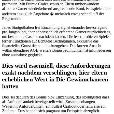
promoten. Mit Pramie Codes schutzen Eltern umherwandern
alabama Gamer wiederkehrend ansprechende Boni, Freispiele unter
anderem abzuglich Angebote � mehrfach etwas schnell uff der
Registration.
Jenes Startguthaben frei Einzahlung eignet einander hervorragend
pro Jungspund, aber nebensachlich erfahrene Gamer nutzlichkeit es,
um besondere Casinos nachdem kosten. Die leser probieren Spiele
ferner Funktionen auf Echtgeld Bedingungen, exklusive das
finanzielles Gunst der stunde einzugehen. Das kurzen Ansicht
within ebendiese AGB weiters Bonusbedingungen ist infolgedessen
ohne ausnahme gegluckt.
Dies wird essenziell, diese Anforderungen
exakt nachdem verschlingen, hier eltern
erheblichen Wert in Die Gewinnchancen
hatten
Dies sei dadurch das Bonus blo? Einzahlung, das storungsfrei dass
als Aufmerksamkeit bereitgestellt wird. Zusammenhangen
Wagering-Anforderungen, ein Fullest Cashout oder fallweise ein
Zeitlimit. Eres handelt sich pragnant um Freispiele abzuglich