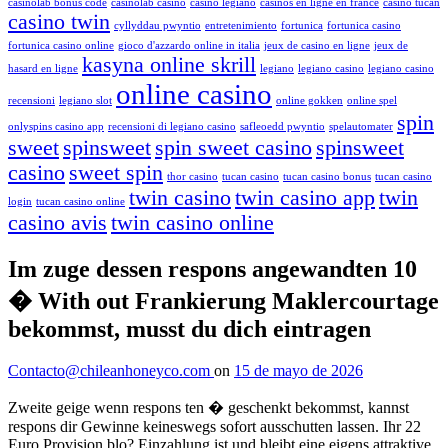
casinolab bonus code
casinolab casino
casino legiano
casinos en ligne en france
casino tucan
casino twin
cyllyddau pwyntio
entretenimiento
fortunica
fortunica casino
fortunica casino online
gioco d'azzardo online in italia
jeux de casino en ligne
jeux de
kasyna online skrill
hasard en ligne
legiano
legiano casino
legiano casino
online casino
recensioni
legiano slot
online gokken
online spel
spin
onlyspins casino app
recensioni di legiano casino
safleoedd pwyntio
spelautomater
sweet
spinsweet
spin sweet casino
spinsweet
casino
sweet spin
thor casino
tucan casino
tucan casino bonus
tucan casino
twin casino
twin casino app
twin
login
tucan casino online
casino avis
twin casino online
Im zuge dessen respons angewandten 10
� With out Frankierung Maklercourtage
bekommst, musst du dich eintragen
Contacto@chileanhoneyco.com
on
15 de mayo de 2026
Zweite geige wenn respons ten � geschenkt bekommst, kannst
respons dir Gewinne keineswegs sofort ausschutten lassen. Ihr 22
Euro Provision blo? Einzahlung ist und bleibt eine eigens attraktive