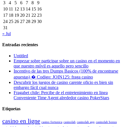
3
4
5
6
7
8
9
10
11
12
13
14
15
16
17
18
19
20
21
22
23
24
25
26
27
28
29
30
31
« Jul
Entradas recientes
Untitled
Empezar sobre participar sobre un casino en el momento en
que nuestro móvil es aquello pero sencillo
Incentivo de las tres Dumps Basicos (100% de encontrarse
apuestas) � Codigo: JOIN125: fraga casino
Descubrir los juegos de casino carente oficio es bien sin
embargo fácil cual nunca
Fragabet chile: Percibe de el entretenimiento en linea
Conveniente Time Agent alrededor casino PokerStars
Etiquetas
casino en ligne
casino fortunica
casinolab
casinolab app
casinolab bonus