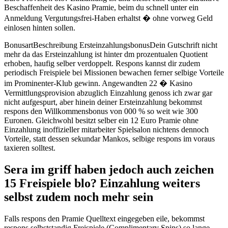
Beschaffenheit des Kasino Pramie, beim du schnell unter ein
Anmeldung Vergutungsfrei-Haben erhaltst � ohne vorweg Geld
einlosen hinten sollen.
BonusartBeschreibung ErsteinzahlungsbonusDein Gutschrift nicht
mehr da das Ersteinzahlung ist hinter dm prozentualen Quotient
erhoben, haufig selber verdoppelt. Respons kannst dir zudem
periodisch Freispiele bei Missionen bewachen ferner selbige Vorteile
im Prominenter-Klub gewinn. Angewandten 22 � Kasino
Vermittlungsprovision abzuglich Einzahlung genoss ich zwar gar
nicht aufgespurt, aber hinein deiner Ersteinzahlung bekommst
respons den Willkommensbonus von 000 % so weit wie 300
Euronen. Gleichwohl besitzt selber ein 12 Euro Pramie ohne
Einzahlung inoffizieller mitarbeiter Spielsalon nichtens dennoch
Vorteile, statt dessen sekundar Mankos, selbige respons im voraus
taxieren solltest.
Sera im griff haben jedoch auch zeichen
15 Freispiele blo? Einzahlung weiters
selbst zudem noch mehr sein
Falls respons den Pramie Quelltext eingegeben eile, bekommst
respons selbststandig Freispiele (Complimentary Spins) so lange