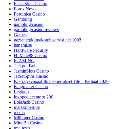
FiestaSlots Casino
Forex News
Fortunica Casino
Gambling
gambling/casino
gambling/casino reviews
Games
gaziantepklimakombiservisi.net 1003
hanami.se
Hardware Security
HitMate88 Casino
IGAMING
Jackpot Bob
JasminSlots Casino
JetSetSpins Casino
Kierrätysvapaat Ilmaiskierrokset 10e – Parhaat 2026
Kingmaker Casino
Legiano
logopediacentr.ru 200
LolaJack Casino
marssaibert.de
media
Millioner Casino
MineBit Casino
my_texts